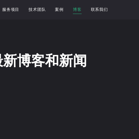
服务项目
技术团队
案例
博客
联系我们
最新博客和新闻
ss初学者：安装WordP…
WordPress初学者：浏览W
无评论
2022年1月31日
/
暂无评论
 主题？ Wo...
仪表板 如何登录 WordPress 安...
阅读更多
ordPress：什么是W…
WordPress教程：2
无评论
2022年1月31日
/
暂无评论