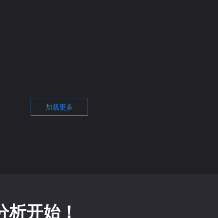
2003 ...
从头开始构建网站比以往任何时候都
阅读更多
建设10个注意事项
搭建外贸网站应该注意哪些问
论
2022年1月28日
/
暂无评论
文外贸网站建设认识了...
我们在搭建外贸网站的时候需要应该注意的问..
阅读更多
加载更多
站分析开始！