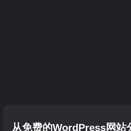
在开始安装 WordPress和配置网站...
WordPress的历史 自 
阅读更多
阅读更多
英文外贸网站
2022年全球10大交易商B2B网站
2022年1月28日
/
暂无评
由于许多外贸企业对英
2022年1月31日
/
暂无评论
2022 年面向出口商、进口商、供应商、...
阅读更多
阅读更多
从免费的WordPress网